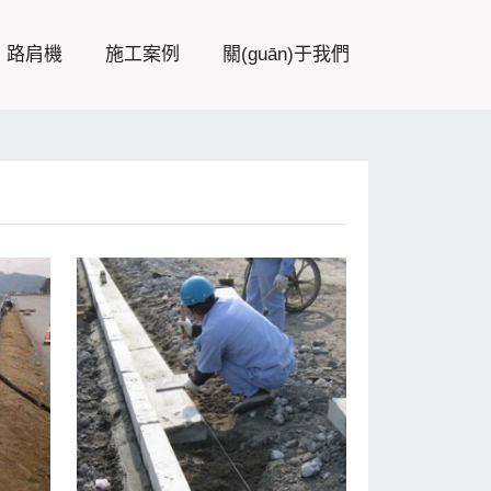
路肩機
施工案例
關(guān)于我們