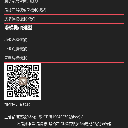
攔水帶成型機(jī)視頻
路緣石滑模成型機(jī)視頻
邊墻滑模機(jī)視頻
滑模機(jī)選型
小型滑模機(jī)
中型滑膜機(jī)
車載滑模機(jī)
加微信，看視頻
工信部備案號(hào)：
豫ICP備19045276號(hào)-8
公路攔水帶-路肩板-路沿石-路緣石現(xiàn)澆成型設(shè)備