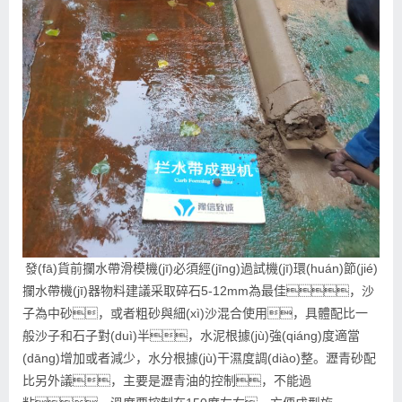
發(fā)貨前攔水帶滑模機(jī)必須經(jīng)過試機(jī)環(huán)節(jié)
攔水帶機(jī)器物料建議采取碎石5-12mm為最佳，沙
子為中砂，或者粗砂與細(xì)沙混合使用，具體配比一
般沙子和石子對(duì)半，水泥根據(jù)強(qiáng)度適當
(dāng)增加或者減少，水分根據(jù)干濕度調(diào)整。瀝青砂配
比另外議，主要是瀝青油的控制，不能過