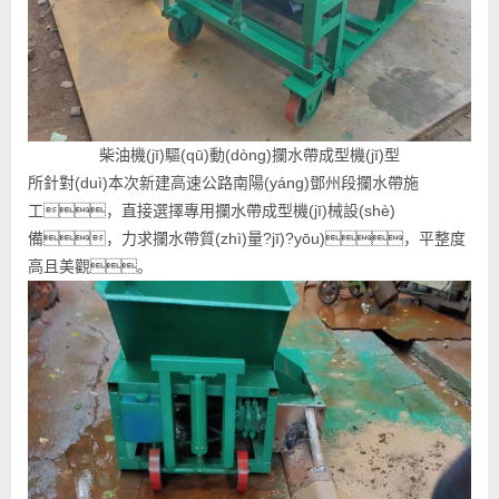
柴油機(jī)驅(qū)動(dòng)攔水帶成型機(jī)型
所針對(duì)本次新建高速公路南陽(yáng)鄧州段攔水帶施
工，直接選擇專用攔水帶成型機(jī)械設(shè)
備，力求攔水帶質(zhì)量?jī)?yōu)，平整度
高且美觀。