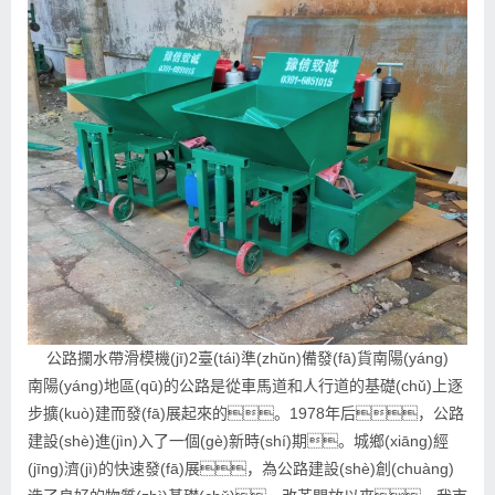
公路攔水帶滑模機(jī)2臺(tái)準(zhǔn)備發(fā)貨南陽(yáng)
南陽(yáng)地區(qū)的公路是從車馬道和人行道的基礎(chǔ)上逐
步擴(kuò)建而發(fā)展起來的。1978年后，公路
建設(shè)進(jìn)入了一個(gè)新時(shí)期。城鄉(xiāng)經
(jīng)濟(jì)的快速發(fā)展，為公路建設(shè)創(chuàng)