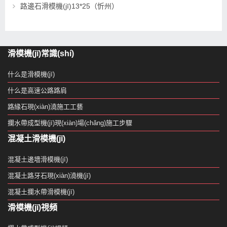
路邊石滑模機(jī)13*25（忻州）
滑模機(jī)常識(shí)
什么是滑模機(jī)
什么是高速公路路肩
路緣石現(xiàn)澆施工工藝
攔水帶成型機(jī)現(xiàn)場(chǎng)施工步驟
混凝土滑模機(jī)
混凝土邊墻滑模機(jī)
混凝土路牙石現(xiàn)澆機(jī)
混凝土攔水帶滑模機(jī)
滑模機(jī)視頻