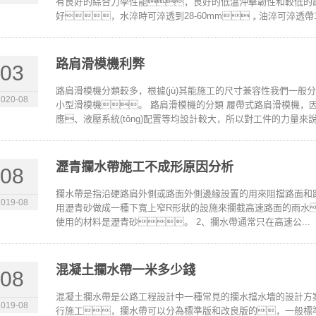
有良好的綜合力學性能，良好的低溫沖擊韌性和較低的
好，水淬時可淬透到28-60mm，油淬可淬透帶15-
路肩滑模機利弊
03
路肩滑模機分類較多，根據(jù)其能施工的尺寸兼容性我們一
2020-08
小型滑模機。 路肩滑模機的分類 履帶式路肩滑模機，
應、液壓系統(tǒng)配置等均設計較大，所以對工件的力量來說都
瀝青攔水帶施工不成形原因分析
08
攔水帶是指沿硬路肩外側或路面外側邊緣設置的用來阻擋路面和
2019-08
用瀝青砂做成一種下寬上窄R形狀的設施來攔截高速路面的雨水
使用的材料是瀝青砂。 2、攔水帶通常只在高速公...
混凝土攔水帶一米多少錢
08
混凝土攔水帶是公路工程設計中一種常見的攔水擋水墻的設計方案
2019-08
行施工，攔水帶可以分為標準版和改良版的，一般標準的