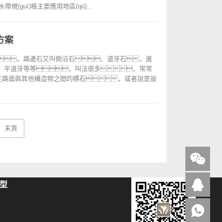
guī)格主要應用地區(qū)...
方案
。路邊石又叫側沿石、道牙石，進
、平道牙等等，叫法很多，常常
置在路面與其他構造物之間的標石，或者說是設
末頁
型