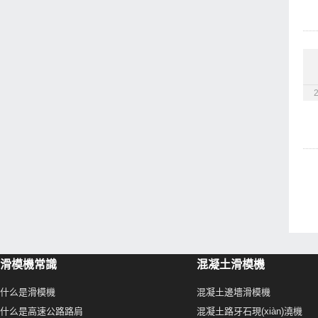
滑模機常識
混凝土滑模機
什么是滑模機
混凝土邊墻滑模機
什么是高速公路路肩
混凝土路牙石現(xiàn)澆機