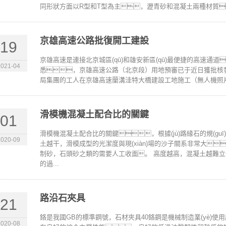
同形狀方面以R型和T型為主，瀝青砂和混凝土兩種材質
京雄高速公路批復開工建設
19
京雄高速是連接北京城區(qū)和雄安新區(qū)最便捷的高速通道
2021-04
悉，京雄高速公路（北京段）用地預審已于近日獲批核發(
局集團的工人在京雄高速蘭溝洼特大橋建設工地施工（無人機照片）
滑模機混凝土配合比的關鍵
01
滑模機混凝土配合比的關鍵，根據(jù)路緣石的規(g
2020-09
土越干，滑模成型的光潔度與現(xiàn)場的沙子關系非常大
制砂，石頭砂之類的需要人工收面。 高度越高，混凝土越難
的過...
路沿石夾具
21
鉻是我國GB的標準鋼號，石材夾具40鉻鋼是機械制造業(yè)
2020-08