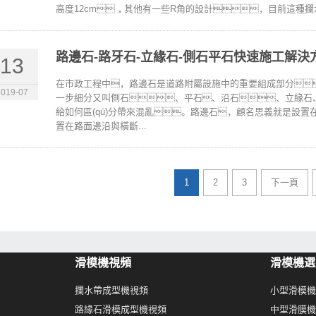
高度12cm，其他有一些R角的設計，目前這種攔水帶規(
路邊石-路牙石-立緣石-側石平石快速施工解決
13
在市政工程中，路邊石是道路附屬設施中的重要組成部分
2019-07
一步細分又叫側石、平石、沿石、立緣石
給如何區(qū)分帶來混亂。路邊石，顧名思義就是設
置在路面邊沿與橫斷...
1
2
3
下一頁
滑模機視頻
滑模機選
攔水帶成型機視頻
小型滑模機
路緣石滑模成型機視頻
中型滑膜機