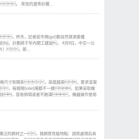
。 常見的瀝青砂攔...
。昨天，記者從市規(guī)劃自然資源委獲
fā)，計劃將于年內開工建設。 4月9日，中交一公
。新...
uī)格尺寸有關系，高度越高，要求混凝
，每個現(xiàn)場都不一樣，如果采取機
立住，容易倒塌或者不飽滿，機器操作使用
使用廣泛的鋼材之一。鉻鋼質性能特點：調質處理后具