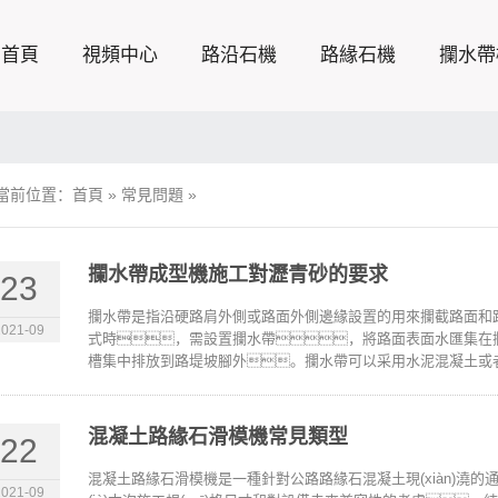
首頁
視頻中心
路沿石機
路緣石機
攔水帶
當前位置：
首頁
»
常見問題
»
攔水帶成型機施工對瀝青砂的要求
23
攔水帶是指沿硬路肩外側或路面外側邊緣設置的用來攔截路面和
2021-09
式時，需設置攔水帶，將路面表面水匯集在
槽集中排放到路堤坡腳外。攔水帶可以采用水泥混凝土或者
混凝土路緣石滑模機常見類型
22
混凝土路緣石滑模機是一種針對公路路緣石混凝土現(xiàn)澆
2021-09