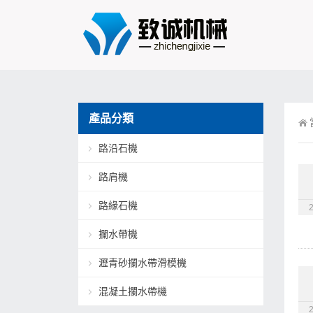
產品分類
路沿石機
路肩機
路緣石機
攔水帶機
瀝青砂攔水帶滑模機
混凝土攔水帶機