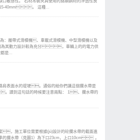
缺口敏感性。 石材吊裝夾具使用的鉻類鋼材的滲透性良
40mm。 這種...
般分為：履帶式滑模機、車載式滑模機、中型滑模機以及
因為其動力設計較為充分，車輛上的的電力供
是...
路肩表面水的堤埂。通俗的給你們講這個攔水帶是
。讀到這句話的時候要注意兩點： 1、攔水帶的
，施工單位需要根據(jù)設計的砼攔水帶的截面進
攔水帶（見圖1）為下口23cm，上口10cm，