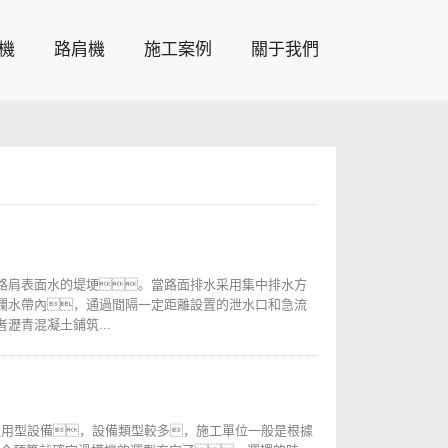
機
路肩機
施工案例
關于我們
路肩表面水的堤埂。當路面排水采用集中排水方
攔水帶內，通過間隔一定距離設置的泄水口和急流
瀝青混凝土鋪筑...
的通用型設備，設備類型較多，施工單位一般是根據