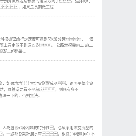
，結合預算就確定滑模機的選型方向了。選擇的時
，如果是長期做工程...
，滑模機理論行走速度可達到5米沒分鐘，一個
實際上肯定做不到這么多。 公路滑模機施工 施工
凝土超過最...
度，如果坑坑洼洼肯定會影響成品，路面平整度會
當然，具體還要看不平程度，到底有多不
理一下的，否則無法...
，因為瀝青砂原材料的特殊性，必須采用螺旋擠壓的
般都會設計攔水帶，根據(jù)地區(qū) 不