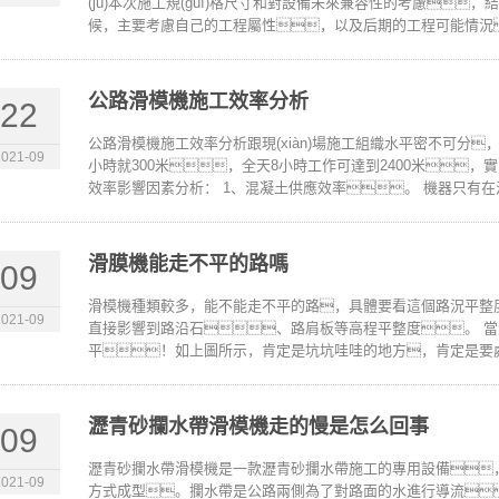
(jù)本次施工規(guī)格尺寸和對設備未來兼容性的考慮
候，主要考慮自己的工程屬性，以及后期的工程可能情況
公路滑模機施工效率分析
22
公路滑模機施工效率分析跟現(xiàn)場施工組織水平密不可分
2021-09
小時就300米，全天8小時工作可達到2400米，
效率影響因素分析： 1、混凝土供應效率。 機器只有在混
滑膜機能走不平的路嗎
09
滑模機種類較多，能不能走不平的路，具體要看這個路況平整
2021-09
直接影響到路沿石、路肩板等高程平整度。 
平！如上圖所示，肯定是坑坑哇哇的地方，肯定是要處
瀝青砂攔水帶滑模機走的慢是怎么回事
09
瀝青砂攔水帶滑模機是一款瀝青砂攔水帶施工的專用設備
2021-09
方式成型。攔水帶是公路兩側為了對路面的水進行導流，一